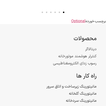
برچسب خورده
Optional
محصولات
دیتالاگر
کنترلر هوشمند موتورخانه
رسوب زدای الکترومغناطیسی
راه کار ها
مانیتورینگ زیرساخت و اتاق سرور
مانیتورینگ گلخانه
مانیتورینگ سردخانه