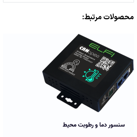
محصولات مرتبط:
سنسور ترموکوپل نوع K