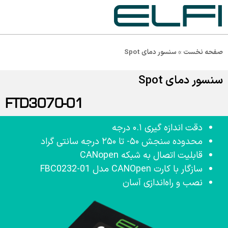
صفحه نخست
»
سنسور دمای Spot
سنسور دمای Spot
FTD3070-01
دقت اندازه گیری ۰.۱ درجه
محدوده سنجش ۵۰- تا ۲۵۰ درجه سانتی گراد
قابلیت اتصال به شبکه CANopen
سازگار با کارت CANOpen مدل FBC0232-01
نصب و راه‌اندازی آسان