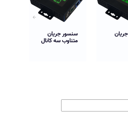
جریان
سنسور جریان
سنس
 سه کانال
مستقیم
مست