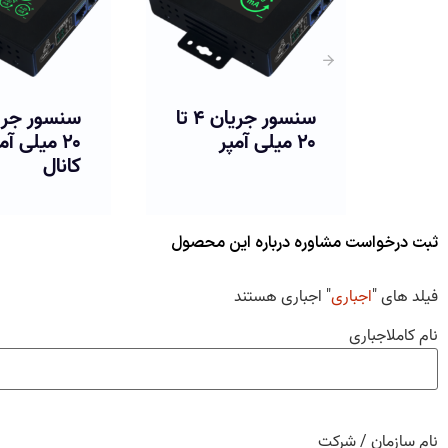
سنسور جریان ۴ تا
سنسور جریان ۴ تا
۲۰ میلی آمپر سه
ولت مست
کانال
کانال
ثبت درخواست مشاوره درباره این محصول
فیلد های "
اجباری
" اجباری هستند
نام کامل
اجباری
نام سازمان / شرکت