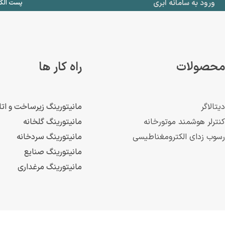
ورود به سامانه ابری
پست الکترونیک : .com
محصولات
راه کار ها
دیتالاگر
مانیتورینگ زیرساخت و اتا
کنترلر هوشمند موتورخانه
مانیتورینگ گلخانه
رسوب زدای الکترومغناطیسی
مانیتورینگ سردخانه
مانیتورینگ صنایع
مانیتورینگ مرغداری