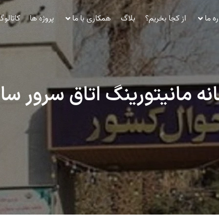
ره ما
از کجا بخریم؟
بلاگ
همکاری با ما
پروژه ها
کاتالو
انه مانیتورینگ اتاق سرور س