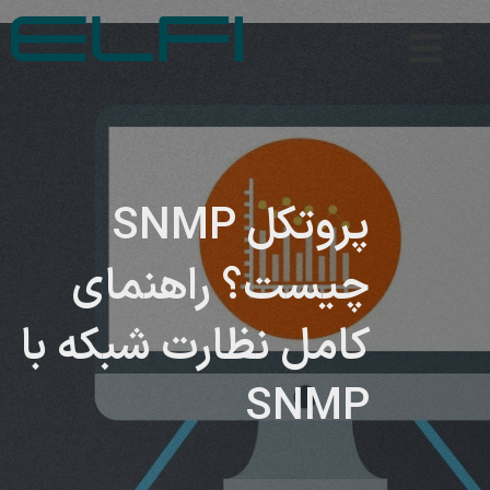
پروتکل SNMP
چیست؟ راهنمای
کامل نظارت شبکه با
SNMP