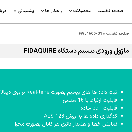
صفحه نخست
محصولات
راهکار ها
پشتیبانی
دربا
صفحه نخست
»
FWL1600-01
ماژول ورودی بیسیم دستگاه FIDAQUIRE
ثبت داده ها
های بیسیم
بصورت
Real-time
بر روی
دیتالا
قابلیت ارتباط با 16
سنسور
قابلیت
pair
ساده
کدگذاری
داده ها به روش
AES-128
نمایش خطا و هشدار باتری هر کانال
بصورت
مجزا