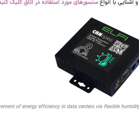
 آشنایی با انواع
سنسورهای مورد استفاده در اتاق کلیک کنید
ement of energy efficiency in data centers via flexible humidit