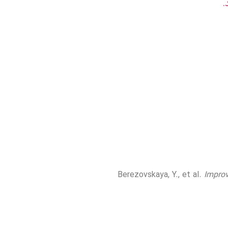
.
Berezovskaya, Y., et al.
Improv