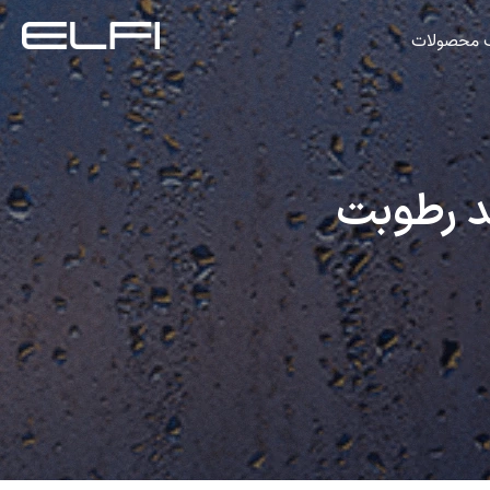
گ محصولات
د رطوبت